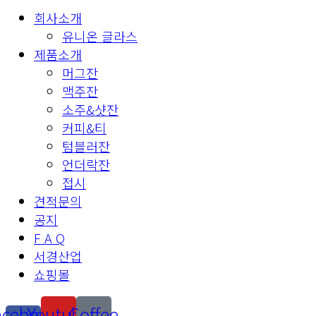
회사소개
유니온 글라스
제품소개
머그잔
맥주잔
소주&샷잔
커피&티
텀블러잔
언더락잔
접시
견적문의
공지
F A Q
서경산업
쇼핑몰
acebook-
Youtube
Coffee