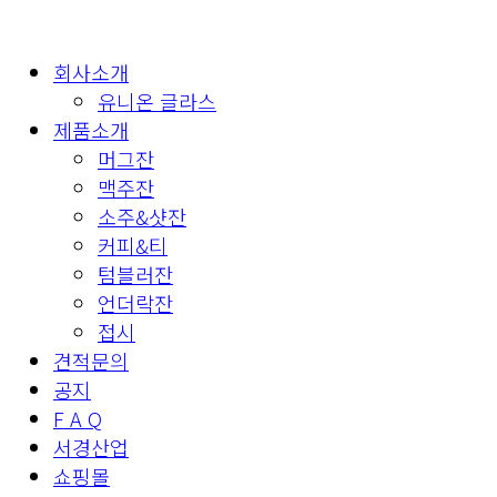
회사소개
유니온 글라스
제품소개
머그잔
맥주잔
소주&샷잔
커피&티
텀블러잔
언더락잔
접시
견적문의
공지
F A Q
서경산업
쇼핑몰