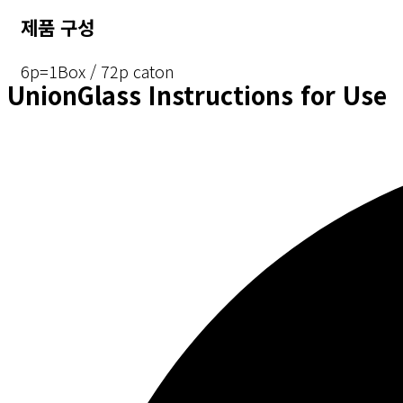
제품 구성
6p=1Box / 72p caton
UnionGlass Instructions for Use