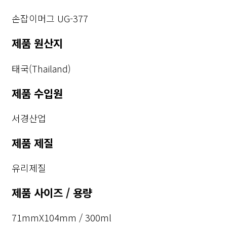
손잡이머그 UG-377
제품 원산지
태국(Thailand)
제품 수입원
서경산업
제품 제질
유리제질
제품 사이즈 / 용량
71mmX104mm / 300ml