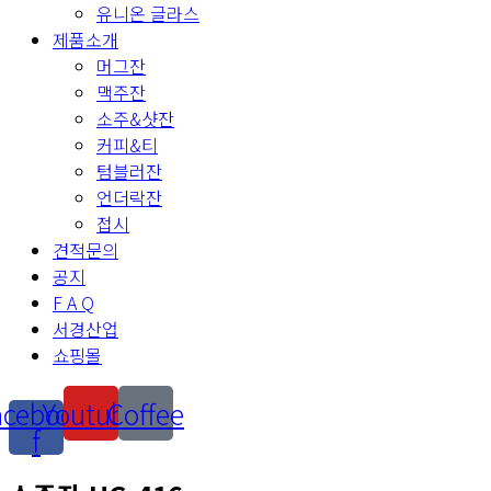
유니온 글라스
제품소개
머그잔
맥주잔
소주&샷잔
커피&티
텀블러잔
언더락잔
접시
견적문의
공지
F A Q
서경산업
쇼핑몰
acebook-
Youtube
Coffee
f