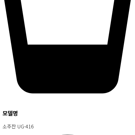
모델명
소주잔 UG-416