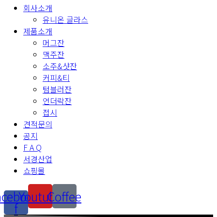
회사소개
유니온 글라스
제품소개
머그잔
맥주잔
소주&샷잔
커피&티
텀블러잔
언더락잔
접시
견적문의
공지
F A Q
서경산업
쇼핑몰
acebook-
Youtube
Coffee
f