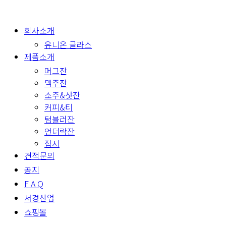
회사소개
유니온 글라스
제품소개
머그잔
맥주잔
소주&샷잔
커피&티
텀블러잔
언더락잔
접시
견적문의
공지
F A Q
서경산업
쇼핑몰